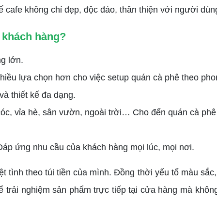
ế cafe không chỉ đẹp, độc đáo, thân thiện với người dùng
t khách hàng?
g lớn.
iều lựa chọn hơn cho việc setup quán cà phê theo pho
và thiết kế đa dạng.
c, vỉa hè, sân vườn, ngoài trời… Cho đến quán cà phê s
Đáp ứng nhu cầu của khách hàng mọi lúc, mọi nơi.
ệt tình theo túi tiền của mình. Đồng thời yếu tố màu sắ
hể trải nghiệm sản phẩm trực tiếp tại cửa hàng mà khôn