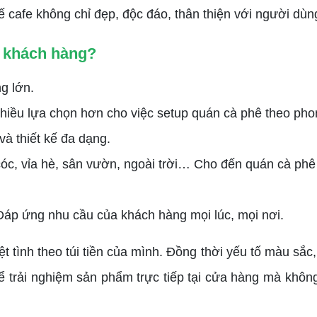
ế cafe không chỉ đẹp, độc đáo, thân thiện với người dùng
t khách hàng?
g lớn.
iều lựa chọn hơn cho việc setup quán cà phê theo pho
và thiết kế đa dạng.
c, vỉa hè, sân vườn, ngoài trời… Cho đến quán cà phê s
Đáp ứng nhu cầu của khách hàng mọi lúc, mọi nơi.
ệt tình theo túi tiền của mình. Đồng thời yếu tố màu sắ
hể trải nghiệm sản phẩm trực tiếp tại cửa hàng mà khôn