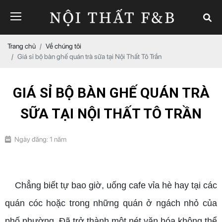
Trang chủ
Về chúng tôi
Giá sỉ bộ bàn ghế quán trà sữa tại Nội Thất Tô Trần
GIÁ SỈ BỘ BÀN GHẾ QUÁN TRÀ
SỮA TẠI NỘI THẤT TÔ TRẦN
Ngày đăng: 1 năm
giá sỉ bộ bàn ghế quán trà sữa
Chẳng biết tự bao giờ, uống cafe vỉa hè hay tại các
quán cóc hoặc trong những quán ở ngách nhỏ của
phố phường. Đã trở thành một nét văn hóa không thể