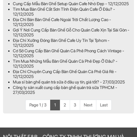
Cung Cấp Mẫu Bàn Ghế Setup Quán Cafe Nhỏ Đẹp - 12/12/2025
Tìm Mua Bàn Ghế Cắt Sơn Tĩnh Điện Quán Cafe Ở Đâu? -
12/12/2025
Địa Chỉ Bán Bàn Ghế Cafe Ngoài Trời Chất Lượng Cao -
12/12/2025
Gợi Ý Nơi Cung Cấp Bàn Ghế Gỗ Cho Quán Cafe Xịn Tại Sài Gòn -
12/12/2025
Địa Chỉ Xưởng Đóng Bàn Ghế Cafe Uy Tín Tại Tphcm -
12/12/2025
Cơ Sở Cung Cấp Bàn Ghế Quán Cà Phê Phong Cách Vintage -
12/12/2025
Tìm Mua Những Mẫu Bàn Ghế Quán Cà Phê Đẹp Ở Đâu? -
12/12/2025
Địa Chỉ Chuyên Cung Cấp Bàn Ghế Quán Cà Phê Giá Rẻ -
12/12/2025
Mua sỉ bàn ghế quán trà sữa ở đâu uy tín, giá tốt? - 27/03/2025
Công ty sản xuất cung cấp bàn ghế quán trà sữa TPHCM -
27/03/2025
Page 1 / 3
1
2
3
Next
Last
NỘI THẤT F&B - CÔNG TY TNHH THƯƠNG MẠI VÀ