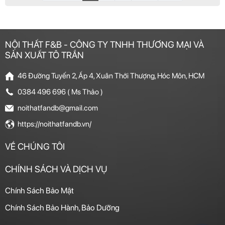
NỘI THẤT F&B - CÔNG TY TNHH THƯƠNG MẠI VÀ
SẢN XUẤT TÔ TRẦN
46 Đường Tuyến 2, Ấp 4, Xuân Thới Thượng, Hóc Môn, HCM
0384 496 696 ( Ms Thảo )
noithatfandb@gmail.com
https://noithatfandb.vn/
VỀ CHÚNG TÔI
CHÍNH SÁCH VÀ DỊCH VỤ
Chính Sách Bảo Mật
Chính Sách Bảo Hành, Bảo Dưỡng