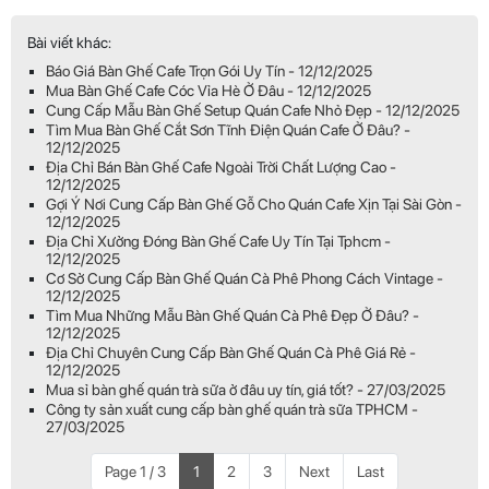
Bài viết khác:
Báo Giá Bàn Ghế Cafe Trọn Gói Uy Tín - 12/12/2025
Mua Bàn Ghế Cafe Cóc Vỉa Hè Ở Đâu - 12/12/2025
Cung Cấp Mẫu Bàn Ghế Setup Quán Cafe Nhỏ Đẹp - 12/12/2025
Tìm Mua Bàn Ghế Cắt Sơn Tĩnh Điện Quán Cafe Ở Đâu? -
12/12/2025
Địa Chỉ Bán Bàn Ghế Cafe Ngoài Trời Chất Lượng Cao -
12/12/2025
Gợi Ý Nơi Cung Cấp Bàn Ghế Gỗ Cho Quán Cafe Xịn Tại Sài Gòn -
12/12/2025
Địa Chỉ Xưởng Đóng Bàn Ghế Cafe Uy Tín Tại Tphcm -
12/12/2025
Cơ Sở Cung Cấp Bàn Ghế Quán Cà Phê Phong Cách Vintage -
12/12/2025
Tìm Mua Những Mẫu Bàn Ghế Quán Cà Phê Đẹp Ở Đâu? -
12/12/2025
Địa Chỉ Chuyên Cung Cấp Bàn Ghế Quán Cà Phê Giá Rẻ -
12/12/2025
Mua sỉ bàn ghế quán trà sữa ở đâu uy tín, giá tốt? - 27/03/2025
Công ty sản xuất cung cấp bàn ghế quán trà sữa TPHCM -
27/03/2025
Page 1 / 3
1
2
3
Next
Last