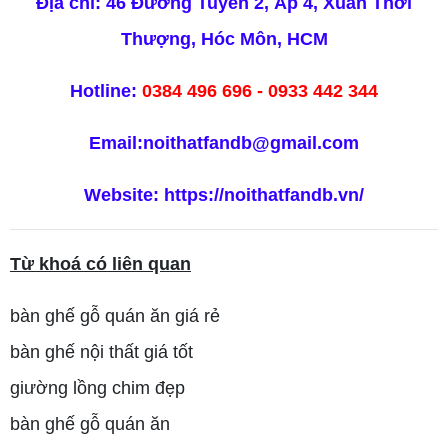
Địa chỉ: 46 Đường Tuyến 2, Ấp 4, Xuân Thới
Thượng, Hóc Môn, HCM
Hotline:
0384 496 696 - 0933 442 344
Email:
noithatfandb@gmail.com
Website:
https://noithatfandb.vn/
Từ khoá có liên quan
bàn ghế gỗ quán ăn giá rẻ
bàn ghế nội thất giá tốt
giường lồng chim đẹp
bàn ghế gỗ quán ăn