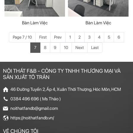
Bàn Làm Việc
Bàn Làm Việc
Page 7 / 10
First
Prev
1
2
3
4
5
6
7
8
9
10
Next
Last
NỘI THẤT F&B - CÔNG TY TNHH THƯƠNG MẠI VÀ
SẢN XUẤT TÔ TRẦN
46 Đường Tuyến 2, Ấp 4, Xuân Thới Thượng, Hóc Môn, HCM
0384 496 696 ( Ms Thảo )
noithatfandb@gmail.com
https://noithatfandb.vn/
VỀ CHÚNG TÔI