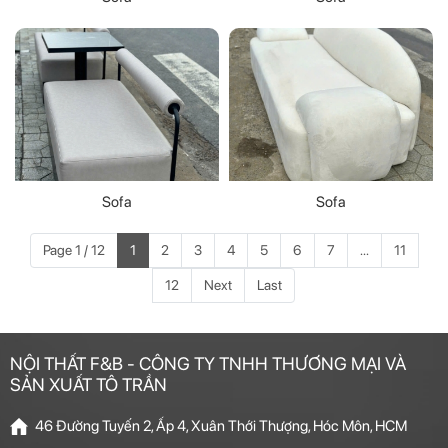
Sofa
Sofa
Page 1 / 12
1
2
3
4
5
6
7
...
11
12
Next
Last
NỘI THẤT F&B - CÔNG TY TNHH THƯƠNG MẠI VÀ
SẢN XUẤT TÔ TRẦN
46 Đường Tuyến 2, Ấp 4, Xuân Thới Thượng, Hóc Môn, HCM