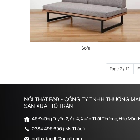
Sofa
Page 7 / 12
F
NỘI THẤT F&B - CÔNG TY TNHH THƯƠNG MẠI
SẢN XUẤT TÔ TRẦN
46 Đường Tuyến 2, Ấp 4, Xuân Thới Thượng, Hóc Môn,
0384 496 696 ( Ms Thảo )
noithatfandb@gmail.com