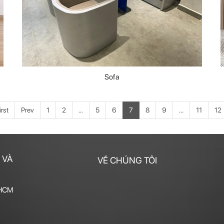
Sofa
irst
Prev
1
2
...
5
6
7
8
9
...
11
12
 VÀ
VỀ CHÚNG TÔI
 HCM