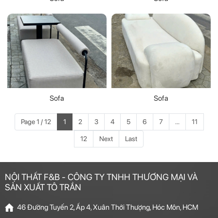
Sofa
Sofa
Page 1 / 12
1
2
3
4
5
6
7
...
11
12
Next
Last
NỘI THẤT F&B - CÔNG TY TNHH THƯƠNG MẠI VÀ
SẢN XUẤT TÔ TRẦN
46 Đường Tuyến 2, Ấp 4, Xuân Thới Thượng, Hóc Môn, HCM