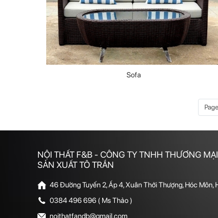
Sofa
Page 
NỘI THẤT F&B - CÔNG TY TNHH THƯƠNG MẠI
SẢN XUẤT TÔ TRẦN
46 Đường Tuyến 2, Ấp 4, Xuân Thới Thượng, Hóc Môn,
0384 496 696 ( Ms Thảo )
noithatfandb@gmail.com