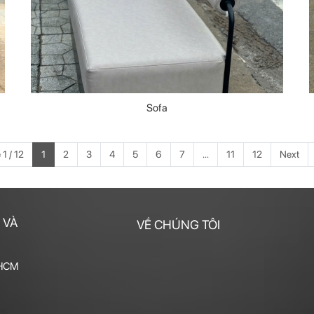
Sofa
1 / 12
1
2
3
4
5
6
7
...
11
12
Next
 VÀ
VỀ CHÚNG TÔI
 HCM