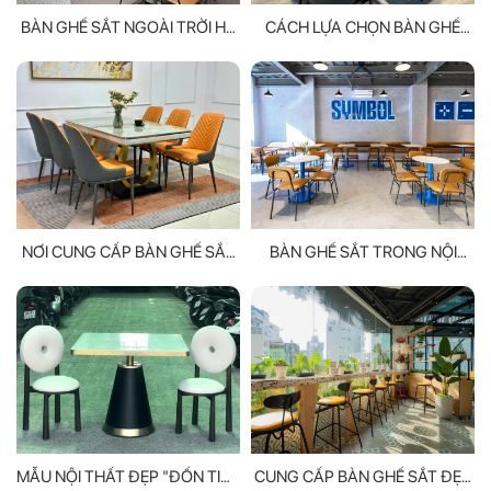
BÀN GHẾ SẮT NGOÀI TRỜI HÀ
CÁCH LỰA CHỌN BÀN GHẾ
NỘI - MANG LẠI SỰ BỀN BỈ VÀ
CHO PHÙ HỢP
TIỆN NGHI
NƠI CUNG CẤP BÀN GHẾ SẮT
BÀN GHẾ SẮT TRONG NỘI
ĐẸP - UY TÍN, CHẤT LƯỢNG
THẤT CÓ GÌ HOT?
HÀNG ĐẦU
MẪU NỘI THẤT ĐẸP "ĐỐN TIM"
CUNG CẤP BÀN GHẾ SẮT ĐẸP