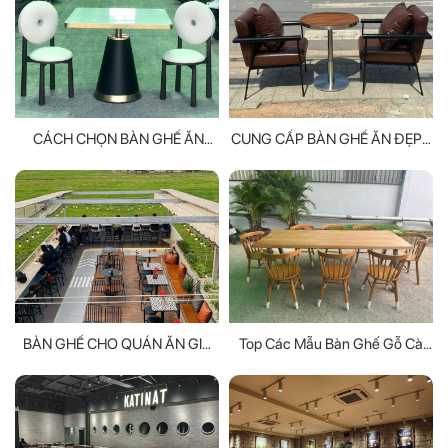
CÁCH CHỌN BÀN GHẾ ĂN
CUNG CẤP BÀN GHẾ ĂN ĐẸP -
PHÙ HỢP VỚI DIỆN TÍCH
CẢI THIỆN KHÔNG GIAN QUÁN
PHÒNG
BÀN GHẾ CHO QUÁN ĂN GIÁ
Top Các Mẫu Bàn Ghế Gỗ Cà
TỐT, PHÙ HỢP MỌI KHÔNG
Phê Đẹp Nên Mua Ngay
GIAN