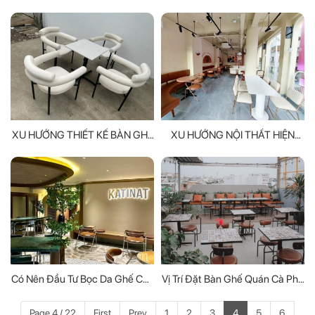
MỌI TÍN ĐỒ NHÀ ĐẸP
THEO YÊU CẦU, THIẾT KẾ ĐỘC
ĐÁO
XU HƯỚNG THIẾT KẾ BÀN GHẾ
XU HƯỚNG NỘI THẤT HIỆN
SẮT - SỰ KẾT HỢP HOÀN HẢO
NAY - BẠN BIẾT HAY CHƯA?
GIỮA BỀN BỈ VÀ THẨM MỸ
Có Nên Đầu Tư Bọc Da Ghế Cho
Vị Trí Đặt Bàn Ghế Quán Cà Phê
Khách Quán Cà Phê?
Như Thế Nào Là Hợp Lý?
Page 4 / 22
First
Prev
1
2
3
4
5
6