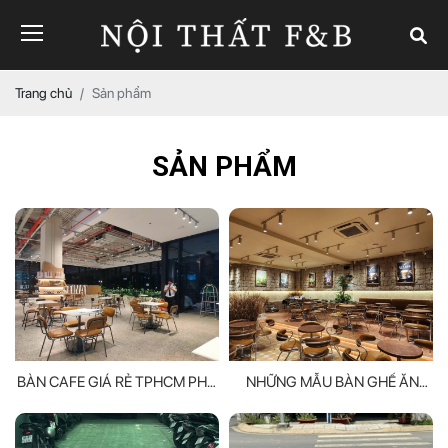
Trang chủ
Sản phẩm
SẢN PHẨM
BÀN CAFE GIÁ RẺ TPHCM PHÙ
NHỮNG MẪU BÀN GHẾ ĂN
HỢP MỌI KHÔNG GIAN
THÔNG MINH VÀ ĐA NĂNG