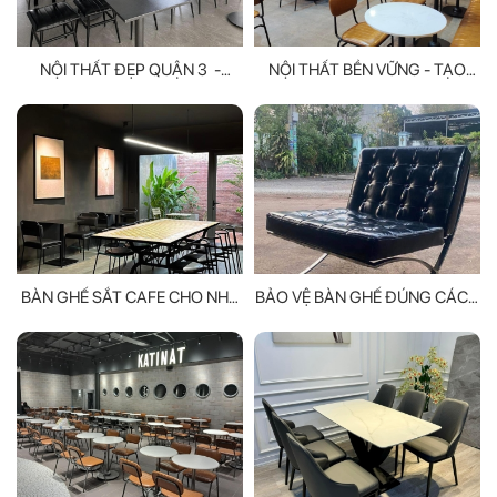
NỘI THẤT ĐẸP QUẬN 3 -
NỘI THẤT BỀN VỮNG - TẠO
NÂNG TẦM ĐẲNG CẤP
NÊN KHÔNG GIAN SỐNG LÀNH
KHÔNG GIAN CỦA BẠN
MẠNH
BÀN GHẾ SẮT CAFE CHO NHÀ
BẢO VỆ BÀN GHẾ ĐÚNG CÁCH
HÀNG, QUÁN CAFE, SÂN
BẠN BIẾT CHƯA?
VƯỜN