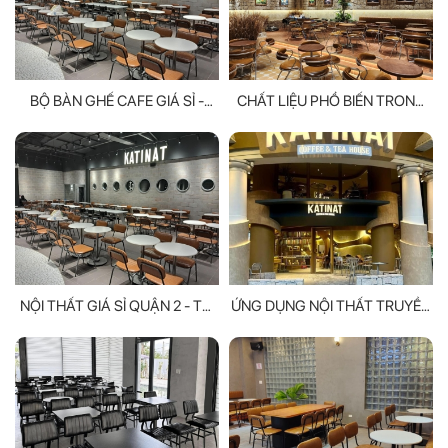
BỘ BÀN GHẾ CAFE GIÁ SỈ -
CHẤT LIỆU PHỔ BIẾN TRONG
MANG LẠI SỰ BỀN BỈ VÀ TIỆN
BÀN GHẾ CAFE
NGHI
NỘI THẤT GIÁ SỈ QUẬN 2 - TỐI
ỨNG DỤNG NỘI THẤT TRUYỀN
ƯU HÓA KHÔNG GIAN SỐNG
THỐNG VÀO THỰC TẾ CÓ GÌ
HAY