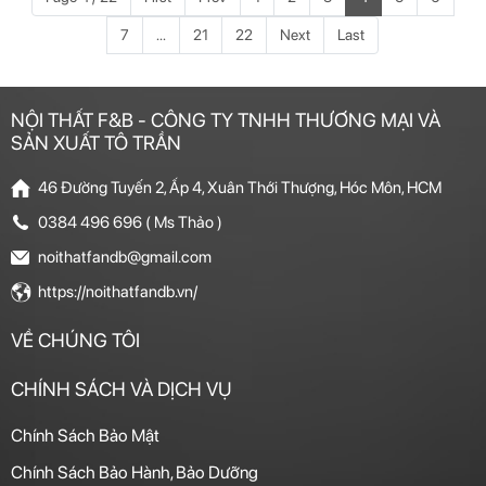
7
...
21
22
Next
Last
NỘI THẤT F&B - CÔNG TY TNHH THƯƠNG MẠI VÀ
SẢN XUẤT TÔ TRẦN
46 Đường Tuyến 2, Ấp 4, Xuân Thới Thượng, Hóc Môn, HCM
0384 496 696 ( Ms Thảo )
noithatfandb@gmail.com
https://noithatfandb.vn/
VỀ CHÚNG TÔI
CHÍNH SÁCH VÀ DỊCH VỤ
Chính Sách Bảo Mật
Chính Sách Bảo Hành, Bảo Dưỡng