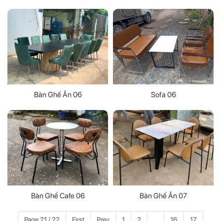
Bàn Ghế Ăn 06
Sofa 06
Bàn Ghế Cafe 06
Bàn Ghế Ăn 07
Page 21 / 22
First
Prev
1
2
...
16
17