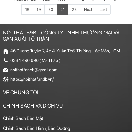
18
19
20
21
22
Next
Last
NỘI THẤT F&B - CÔNG TY TNHH THƯƠNG MẠI VÀ
SẢN XUẤT TÔ TRẦN
46 Đường Tuyến 2, Ấp 4, Xuân Thới Thượng, Hóc Môn, HCM
0384 496 696 ( Ms Thảo )
noithatfandb@gmail.com
https://noithatfandb.vn/
VỀ CHÚNG TÔI
CHÍNH SÁCH VÀ DỊCH VỤ
Chính Sách Bảo Mật
Chính Sách Bảo Hành, Bảo Dưỡng