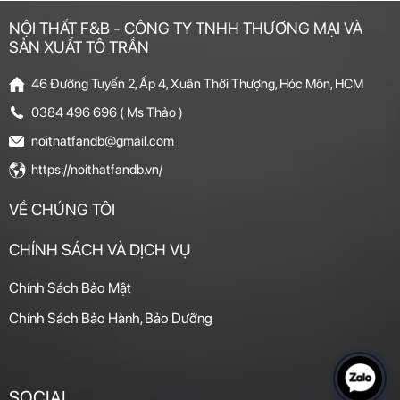
NỘI THẤT F&B - CÔNG TY TNHH THƯƠNG MẠI VÀ
SẢN XUẤT TÔ TRẦN
46 Đường Tuyến 2, Ấp 4, Xuân Thới Thượng, Hóc Môn, HCM
0384 496 696 ( Ms Thảo )
noithatfandb@gmail.com
https://noithatfandb.vn/
VỀ CHÚNG TÔI
CHÍNH SÁCH VÀ DỊCH VỤ
Chính Sách Bảo Mật
Chính Sách Bảo Hành, Bảo Dưỡng
SOCIAL