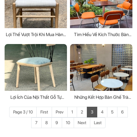
Lợi Thế Vượt Trội Khi Mua Hàng
Tìm Hiểu Về Kích Thước Bàn
Trực Tiếp Tại Xưởng Sản Xuất
Ghế Trà Sữa
Đồ Gỗ Nội Thất
Lợi Ích Của Nội Thất Gỗ Tự
Những Kết Hợp Bàn Ghế Trà
Nhiên Bạn Cần Biết
Sữa Trong Không Gian Hiện Đại
Page 3 / 10
First
Prev
1
2
3
4
5
6
7
8
9
10
Next
Last