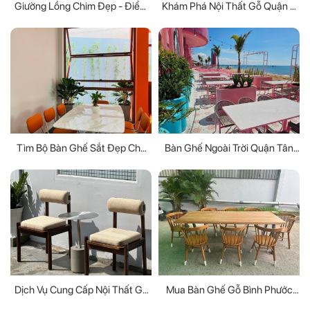
Giường Lồng Chim Đẹp - Điểm
Khám Phá Nội Thất Gỗ Quận 5
Nhấn Lạ Mắt Cho Phòng Ngủ
Với Nhiều Thiết Kế Hiện Đại
Tìm Bộ Bàn Ghế Sắt Đẹp Cho
Bàn Ghế Ngoài Trời Quận Tân
Mọi Phong Cách Nội Thất
Bình Cho Không Gian Sân Vườn
Dịch Vụ Cung Cấp Nội Thất Gỗ
Mua Bàn Ghế Gỗ Bình Phước
Cao Cấp Cho Ngôi Nhà Của Bạn
Chất Lượng Cao