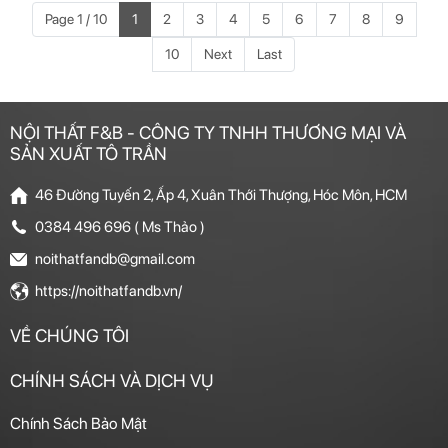
Page 1 / 10
1
2
3
4
5
6
7
8
9
10
Next
Last
NỘI THẤT F&B - CÔNG TY TNHH THƯƠNG MẠI VÀ
SẢN XUẤT TÔ TRẦN
46 Đường Tuyến 2, Ấp 4, Xuân Thới Thượng, Hóc Môn, HCM
0384 496 696 ( Ms Thảo )
noithatfandb@gmail.com
https://noithatfandb.vn/
VỀ CHÚNG TÔI
CHÍNH SÁCH VÀ DỊCH VỤ
Chính Sách Bảo Mật