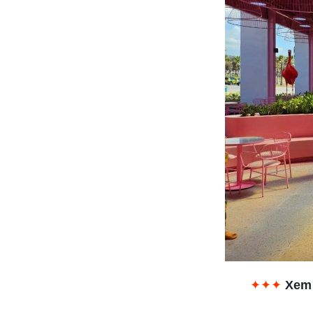
✦✦✦
Xem