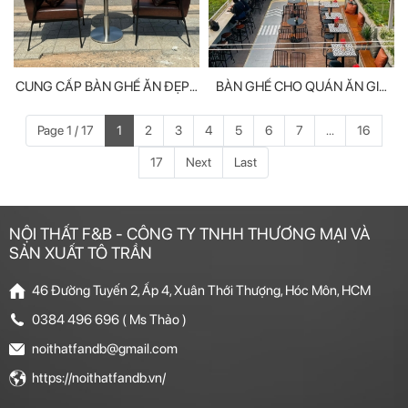
CUNG CẤP BÀN GHẾ ĂN ĐẸP -
BÀN GHẾ CHO QUÁN ĂN GIÁ
CẢI THIỆN KHÔNG GIAN QUÁN
TỐT, PHÙ HỢP MỌI KHÔNG
GIAN
Page 1 / 17
1
2
3
4
5
6
7
...
16
17
Next
Last
NỘI THẤT F&B - CÔNG TY TNHH THƯƠNG MẠI VÀ
SẢN XUẤT TÔ TRẦN
46 Đường Tuyến 2, Ấp 4, Xuân Thới Thượng, Hóc Môn, HCM
0384 496 696 ( Ms Thảo )
noithatfandb@gmail.com
https://noithatfandb.vn/