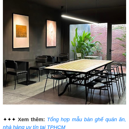
✦✦✦
Xem thêm:
Tổng hợp mẫu bàn ghế quán ăn,
nhà hàng uy tín tại TPHCM