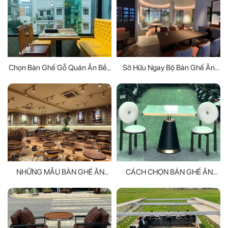
Chọn Bàn Ghế Gỗ Quán Ăn Bền
Sở Hữu Ngay Bộ Bàn Ghế Ăn
Đẹp, Giá Hợp Lý
Bằng Gỗ Đẹp Chất Lượng Giá
Tốt
NHỮNG MẪU BÀN GHẾ ĂN
CÁCH CHỌN BÀN GHẾ ĂN
THÔNG MINH VÀ ĐA NĂNG
PHÙ HỢP VỚI DIỆN TÍCH
PHÒNG