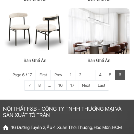
Bàn Ghế Ăn
Bàn Ghế Ăn
Page 6 / 17
First
Prev
1
2
...
4
5
6
7
8
...
16
17
Next
Last
NỘI THẤT F&B - CÔNG TY TNHH THƯƠNG MẠI VÀ
SẢN XUẤT TÔ TRẦN
46 Đường Tuyến 2, Ấp 4, Xuân Thới Thượng, Hóc Môn, HCM