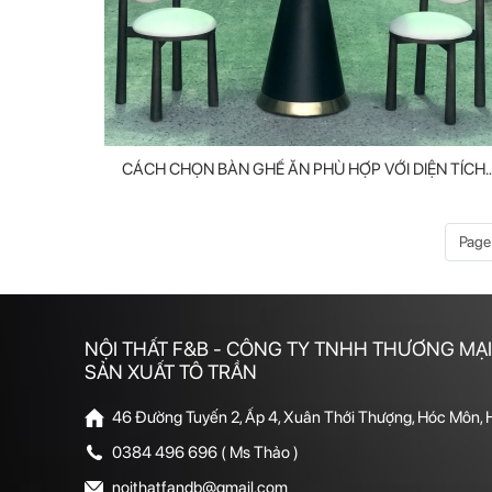
CÁCH CHỌN BÀN GHẾ ĂN PHÙ HỢP VỚI DIỆN TÍCH
PHÒNG
Page 
NỘI THẤT F&B - CÔNG TY TNHH THƯƠNG MẠI
SẢN XUẤT TÔ TRẦN
46 Đường Tuyến 2, Ấp 4, Xuân Thới Thượng, Hóc Môn,
0384 496 696 ( Ms Thảo )
noithatfandb@gmail.com