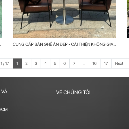
CUNG CẤP BÀN GHẾ ĂN ĐẸP - CẢI THIỆN KHÔNG GIAN
QUÁN
1 / 17
1
2
3
4
5
6
7
...
16
17
Next
 VÀ
VỀ CHÚNG TÔI
 HCM