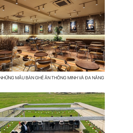
NHỮNG MẪU BÀN GHẾ ĂN THÔNG MINH VÀ ĐA NĂNG