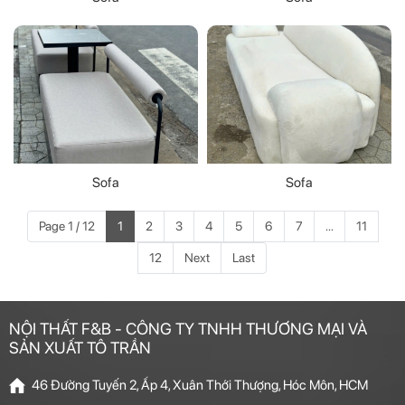
Sofa
Sofa
Page 1 / 12
1
2
3
4
5
6
7
...
11
12
Next
Last
NỘI THẤT F&B - CÔNG TY TNHH THƯƠNG MẠI VÀ
SẢN XUẤT TÔ TRẦN
46 Đường Tuyến 2, Ấp 4, Xuân Thới Thượng, Hóc Môn, HCM