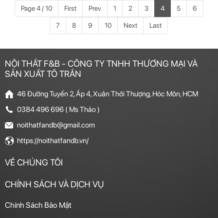
Yêu Cầu
Tượng
Page 4 / 10
First
Prev
1
2
3
4
5
6
7
8
9
10
Next
Last
NỘI THẤT F&B - CÔNG TY TNHH THƯƠNG MẠI VÀ
SẢN XUẤT TÔ TRẦN
46 Đường Tuyến 2, Ấp 4, Xuân Thới Thượng, Hóc Môn, HCM
0384 496 696 ( Ms Thảo )
noithatfandb@gmail.com
https://noithatfandb.vn/
VỀ CHÚNG TÔI
CHÍNH SÁCH VÀ DỊCH VỤ
Chính Sách Bảo Mật