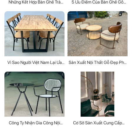
Những Kết Hợp Bàn Ghế Trà
5 Ưu Điểm Của Bàn Ghế Gỗ
Sữa Trong Không Gian Hiện Đại
Ngoài Trời Bạn Nên Biết
Vì Sao Người Việt Nam Lại Ưa
Sản Xuất Nội Thất Gỗ Đẹp Phù
Chuộng Nội Thất Gỗ?
Hợp Xu Hướng Đảm Bảo Chất
Lượng
Công Ty Nhận Gia Công Nội
Cơ Sở Sản Xuất Cung Cấp
Thất Sắt Uy Tín Hàng Đầu Theo
Giường Lồng Chim Decor Ấn