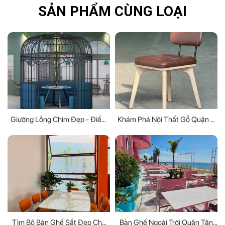
SẢN PHẨM CÙNG LOẠI
Giường Lồng Chim Đẹp - Điểm
Khám Phá Nội Thất Gỗ Quận 5
Nhấn Lạ Mắt Cho Phòng Ngủ
Với Nhiều Thiết Kế Hiện Đại
Tìm Bộ Bàn Ghế Sắt Đẹp Cho
Bàn Ghế Ngoài Trời Quận Tân