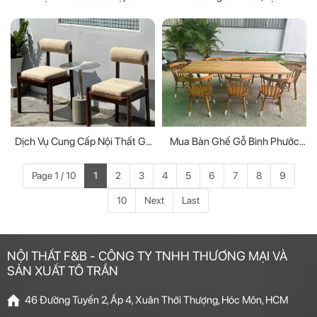
Mọi Phong Cách Nội Thất
Bình Cho Không Gian Sân Vườn
Dịch Vụ Cung Cấp Nội Thất Gỗ
Mua Bàn Ghế Gỗ Bình Phước
Cao Cấp Cho Ngôi Nhà Của Bạn
Chất Lượng Cao
Page 1 / 10
1
2
3
4
5
6
7
8
9
10
Next
Last
NỘI THẤT F&B - CÔNG TY TNHH THƯƠNG MẠI VÀ
SẢN XUẤT TÔ TRẦN
46 Đường Tuyến 2, Ấp 4, Xuân Thới Thượng, Hóc Môn, HCM