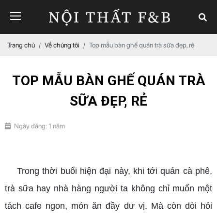
Trang chủ
Về chúng tôi
Top mẫu bàn ghế quán trà sữa đẹp, rẻ
TOP MẪU BÀN GHẾ QUÁN TRÀ
SỮA ĐẸP, RẺ
Ngày đăng: 1 năm
mẫu bàn ghế quán trà sữa đẹp
Trong thời buổi hiện đại này, khi tới quán cà phê,
trà sữa hay nhà hàng người ta không chỉ muốn một
tách cafe ngon, món ăn đầy dư vị. Mà còn dòi hỏi