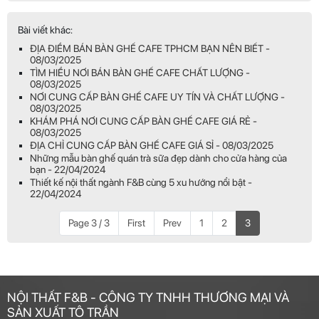
Bài viết khác:
ĐỊA ĐIỂM BÁN BÀN GHẾ CAFE TPHCM BẠN NÊN BIẾT -
08/03/2025
TÌM HIỂU NƠI BÁN BÀN GHẾ CAFE CHẤT LƯỢNG -
08/03/2025
NƠI CUNG CẤP BÀN GHẾ CAFE UY TÍN VÀ CHẤT LƯỢNG -
08/03/2025
KHÁM PHÁ NƠI CUNG CẤP BÀN GHẾ CAFE GIÁ RẺ -
08/03/2025
ĐỊA CHỈ CUNG CẤP BÀN GHẾ CAFE GIÁ SỈ - 08/03/2025
Những mẫu bàn ghế quán trà sữa đẹp dành cho cửa hàng của
bạn - 22/04/2024
Thiết kế nội thất ngành F&B cùng 5 xu hướng nổi bật -
22/04/2024
Page 3 / 3
First
Prev
1
2
3
NỘI THẤT F&B - CÔNG TY TNHH THƯƠNG MẠI VÀ
SẢN XUẤT TÔ TRẦN