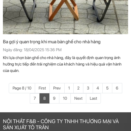
Ba gợi ý quan trọng khi mua bàn ghế cho nhà hàng
Ngày đăng: 18/04/2025 15:36 PM
Khi lựa chọn bàn ghế cho nhà hàng, đây là quyết định quan trọng ảnh
hưởng trực tiếp đến trải nghiệm của khách hàng và hiệu quả vận hành
của quán.
Page 8 / 10
First
Prev
1
2
3
4
5
6
7
8
9
10
Next
Last
NỘI THẤT F&B - CÔNG TY TNHH THƯƠNG MẠI VÀ
SẢN XUẤT TÔ TRẦN