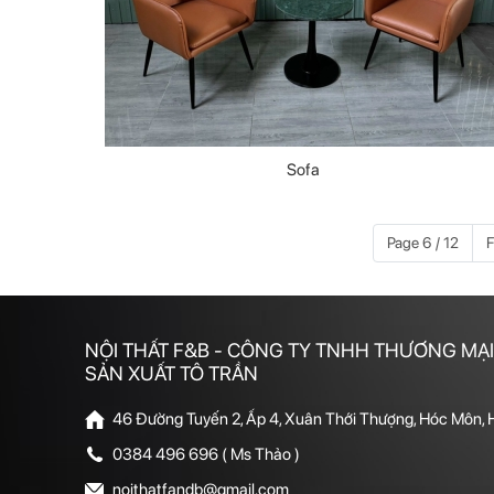
Sofa
Page 6 / 12
F
NỘI THẤT F&B - CÔNG TY TNHH THƯƠNG MẠI
SẢN XUẤT TÔ TRẦN
46 Đường Tuyến 2, Ấp 4, Xuân Thới Thượng, Hóc Môn,
0384 496 696 ( Ms Thảo )
noithatfandb@gmail.com