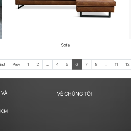
Sofa
irst
Prev
1
2
...
4
5
6
7
8
...
11
12
 VÀ
VỀ CHÚNG TÔI
 HCM