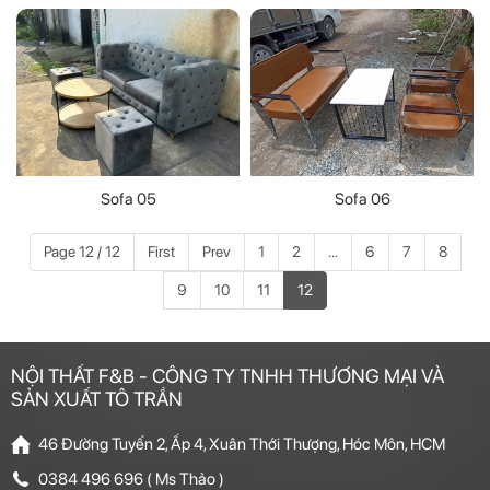
Sofa 05
Sofa 06
Page 12 / 12
First
Prev
1
2
...
6
7
8
9
10
11
12
NỘI THẤT F&B - CÔNG TY TNHH THƯƠNG MẠI VÀ
SẢN XUẤT TÔ TRẦN
46 Đường Tuyến 2, Ấp 4, Xuân Thới Thượng, Hóc Môn, HCM
0384 496 696 ( Ms Thảo )