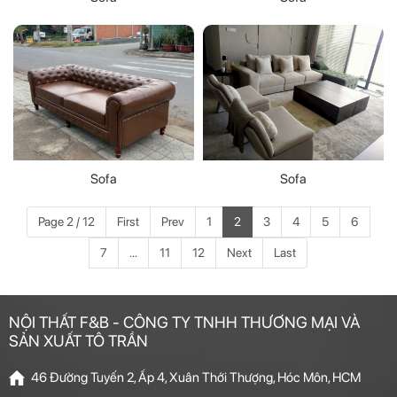
Sofa
Sofa
Page 2 / 12
First
Prev
1
2
3
4
5
6
7
...
11
12
Next
Last
NỘI THẤT F&B - CÔNG TY TNHH THƯƠNG MẠI VÀ
SẢN XUẤT TÔ TRẦN
46 Đường Tuyến 2, Ấp 4, Xuân Thới Thượng, Hóc Môn, HCM