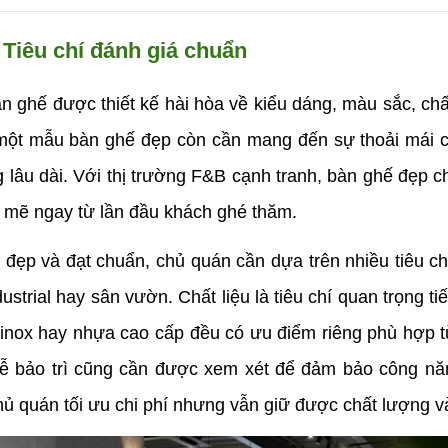
 Tiêu chí đánh giá chuẩn
ghế được thiết kế hài hòa về kiểu dáng, màu sắc, chất
một mẫu bàn ghế đẹp còn cần mang đến sự thoải mái c
 lâu dài. Với thị trường F&B cạnh tranh, bàn ghế đẹp chí
 mẽ ngay từ lần đầu khách ghé thăm.
đẹp và đạt chuẩn, chủ quán cần dựa trên nhiều tiêu chí
ustrial hay sân vườn. Chất liệu là tiêu chí quan trọng ti
, inox hay nhựa cao cấp đều có ưu điểm riêng phù hợp 
 dễ bảo trì cũng cần được xem xét để đảm bảo công n
ủ quán tối ưu chi phí nhưng vẫn giữ được chất lượng và