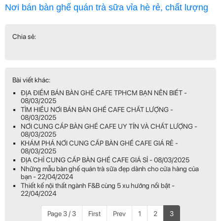
Nơi bán bàn ghế quán trà sữa vỉa hè rẻ, chất lượng
Chia sẻ:
Bài viết khác:
ĐỊA ĐIỂM BÁN BÀN GHẾ CAFE TPHCM BẠN NÊN BIẾT -
08/03/2025
TÌM HIỂU NƠI BÁN BÀN GHẾ CAFE CHẤT LƯỢNG -
08/03/2025
NƠI CUNG CẤP BÀN GHẾ CAFE UY TÍN VÀ CHẤT LƯỢNG -
08/03/2025
KHÁM PHÁ NƠI CUNG CẤP BÀN GHẾ CAFE GIÁ RẺ -
08/03/2025
ĐỊA CHỈ CUNG CẤP BÀN GHẾ CAFE GIÁ SỈ - 08/03/2025
Những mẫu bàn ghế quán trà sữa đẹp dành cho cửa hàng của
bạn - 22/04/2024
Thiết kế nội thất ngành F&B cùng 5 xu hướng nổi bật -
22/04/2024
Page 3 / 3
First
Prev
1
2
3