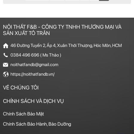
NỘI THẤT F&B - CÔNG TY TNHH THƯƠNG MẠI VÀ
SẢN XUẤT TÔ TRẦN
46 Đường Tuyến 2, Ấp 4, Xuân Thới Thượng, Hóc Môn, HCM
0384 496 696 ( Ms Thảo )
noithatfandb@gmail.com
https://noithatfandb.vn/
VỀ CHÚNG TÔI
CHÍNH SÁCH VÀ DỊCH VỤ
Chính Sách Bảo Mật
Chính Sách Bảo Hành, Bảo Dưỡng