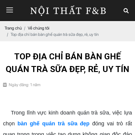
Trang chủ
Về chúng tôi
Top địa chỉ bán bàn ghế quán trà sữa đẹp, rẻ, uy tín
TOP ĐỊA CHỈ BÁN BÀN GHẾ
QUÁN TRÀ SỮA ĐẸP, RẺ, UY TÍN
Ngày đăng: 1 năm
bàn ghế quán trà sữa đẹp
Trong lĩnh vực kinh doanh quán trà sữa, việc lựa
chọn
bàn ghế quán trà sữa đẹp
đóng vai trò rất
quan trọng trong việc tạo dựng không gian độc đáo