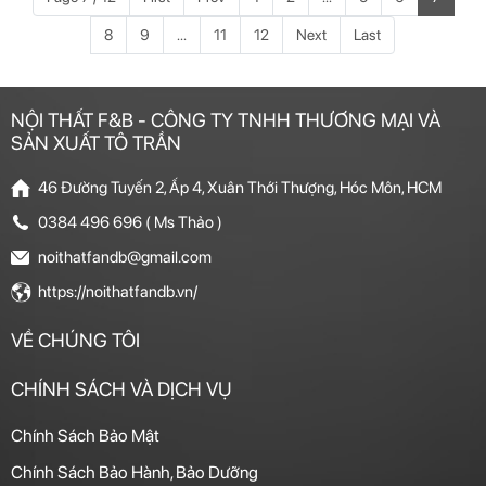
8
9
...
11
12
Next
Last
NỘI THẤT F&B - CÔNG TY TNHH THƯƠNG MẠI VÀ
SẢN XUẤT TÔ TRẦN
46 Đường Tuyến 2, Ấp 4, Xuân Thới Thượng, Hóc Môn, HCM
0384 496 696 ( Ms Thảo )
noithatfandb@gmail.com
https://noithatfandb.vn/
VỀ CHÚNG TÔI
CHÍNH SÁCH VÀ DỊCH VỤ
Chính Sách Bảo Mật
Chính Sách Bảo Hành, Bảo Dưỡng