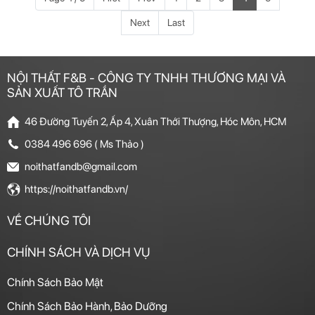
Next
Last
NỘI THẤT F&B - CÔNG TY TNHH THƯƠNG MẠI VÀ
SẢN XUẤT TÔ TRẦN
46 Đường Tuyến 2, Ấp 4, Xuân Thới Thượng, Hóc Môn, HCM
0384 496 696 ( Ms Thảo )
noithatfandb@gmail.com
https://noithatfandb.vn/
VỀ CHÚNG TÔI
CHÍNH SÁCH VÀ DỊCH VỤ
Chính Sách Bảo Mật
Chính Sách Bảo Hành, Bảo Dưỡng