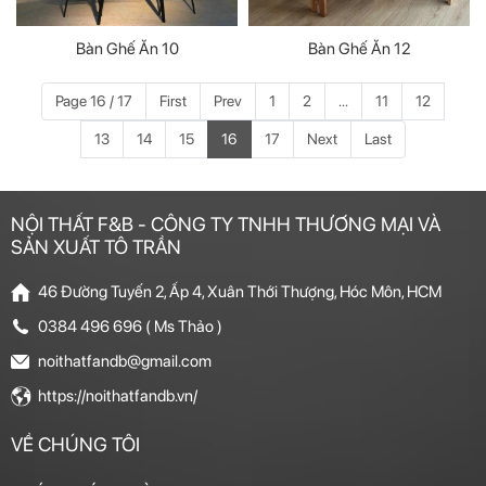
Bàn Ghế Ăn 10
Bàn Ghế Ăn 12
Page 16 / 17
First
Prev
1
2
...
11
12
13
14
15
16
17
Next
Last
NỘI THẤT F&B - CÔNG TY TNHH THƯƠNG MẠI VÀ
SẢN XUẤT TÔ TRẦN
46 Đường Tuyến 2, Ấp 4, Xuân Thới Thượng, Hóc Môn, HCM
0384 496 696 ( Ms Thảo )
noithatfandb@gmail.com
https://noithatfandb.vn/
VỀ CHÚNG TÔI