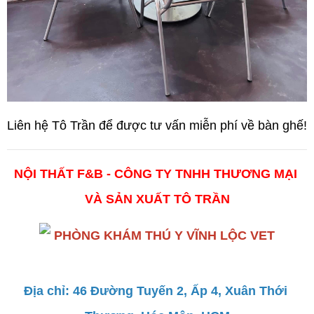
Liên hệ Tô Trần để được tư vấn miễn phí về bàn ghế!
NỘI THẤT F&B - CÔNG TY TNHH THƯƠNG MẠI 
VÀ SẢN XUẤT TÔ TRẦN
Địa chỉ: 46 Đường Tuyến 2, Ấp 4, Xuân Thới 