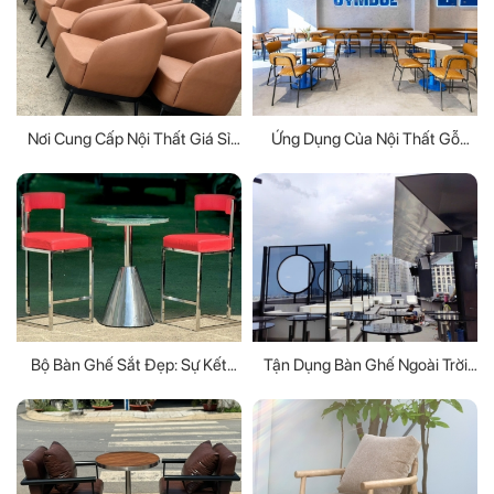
Nơi Cung Cấp Nội Thất Giá Sỉ
Ứng Dụng Của Nội Thất Gỗ
TPHCM Uy Tín
Trong Không Gian Nhà Ở Và Văn
Phòng
Bộ Bàn Ghế Sắt Đẹp: Sự Kết
Tận Dụng Bàn Ghế Ngoài Trời
Hợp Hoàn Hảo Giữa Phong
Để Tạo Không Gian Thư Giãn Lý
Cách Và Độ Bền
Tưởng