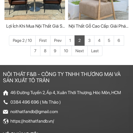
Lợi Ích Khi Mua Nội Thất Giá Sỉ
Nội Thất Gỗ Cao Cấp: Giải Pháp
Tại TPHCM Cho Nhà Thầu Và
Nâng Tầm Giá Trị Không Gian
Doanh Nghiệp
Sống
Page 2 / 10
First
Prev
1
2
3
4
5
6
7
8
9
10
Next
Last
NỘI THẤT F&B - CÔNG TY TNHH THƯƠNG MẠI VÀ
SẢN XUẤT TÔ TRẦN
46 Đường Tuyến 2, Ấp 4, Xuân Thới Thượng, Hóc Môn, HCM
0384 496 696 ( Ms Thảo )
noithatfandb@gmail.com
https://noithatfandb.vn/